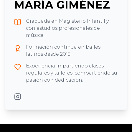
MARÍA GIMÉNEZ
Graduada en Magisterio Infantil y
con estudios profesionales de
música.
Formación continua en bailes
latinos desde 2015.
Experiencia impartiendo clases
regulares y talleres, compartiendo su
pasión con dedicación.